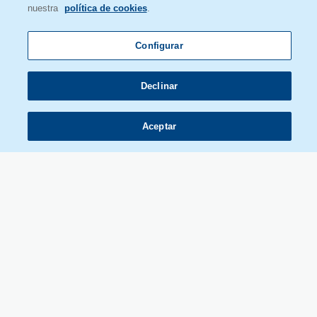
nuestra
política de cookies
.
domótica o los seguros a la alimentación y el turismo.
Leer más
Configurar
Declinar
Aceptar