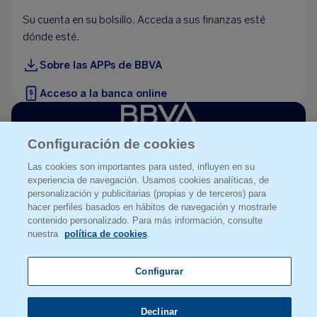
Su cuenta en su bolsillo. Acceda a sus finanzas esté
dónde esté.
Sobre las APPs de BBVA
Acceso a la banca online
Configuración de cookies
Aviso legal
Las cookies son importantes para usted, influyen en su
Datos personales
experiencia de navegación. Usamos cookies analíticas, de
personalización y publicitarias (propias y de terceros) para
Política de cookies
hacer perfiles basados en hábitos de navegación y mostrarle
Seguridad bbva.ch
contenido personalizado. Para más información, consulte
Código de conducta
nuestra
política de cookies
.
Grupo BBVA
Configurar
Español
English
Declinar