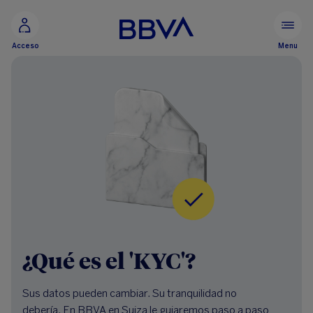
Ir al contenido principal
Menu
Acceso
Banca privada
¿Qué es el 'KYC'?
Sus datos pueden cambiar. Su tranquilidad no
debería. En BBVA en Suiza le guiaremos paso a paso