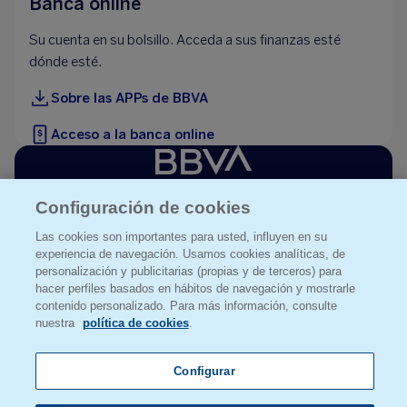
Banca online
Su cuenta en su bolsillo. Acceda a sus finanzas esté
dónde esté.
Sobre las APPs de BBVA
Acceso a la banca online
Configuración de cookies
Aviso legal
Las cookies son importantes para usted, influyen en su
Datos personales
experiencia de navegación. Usamos cookies analíticas, de
Política de cookies
personalización y publicitarias (propias y de terceros) para
Seguridad bbva.ch
hacer perfiles basados en hábitos de navegación y mostrarle
contenido personalizado. Para más información, consulte
Código de conducta
nuestra
política de cookies
.
Grupo BBVA
Configurar
Español
English