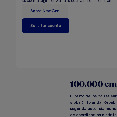
su cuenta digital en Suiza desde 10 mil dólares, franco
Sobre New Gen
Solicitar cuenta
100.000 em
El resto de los países e
global), Holanda, Repúbl
segunda potencia mundial
de
coordinar las distint