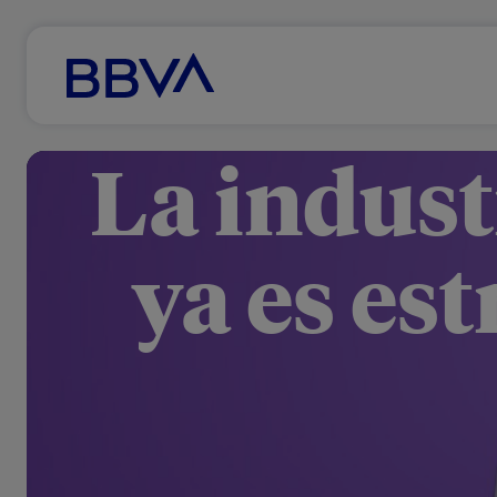
Ir al contenido principal
La indust
ya es es