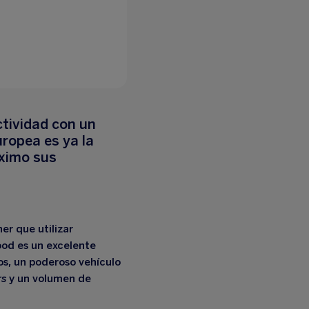
ctividad con un
uropea es ya la
áximo sus
er que utilizar
wood es un excelente
os, un poderoso vehículo
rs
y un volumen de